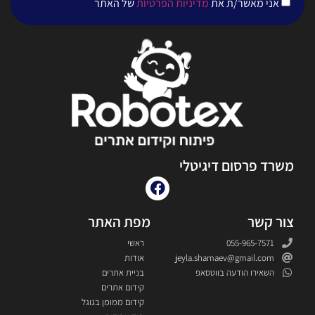
אני מאשר/ת את
מדיניות הפרטיות
של האתר
משרד פרסום דיגיטלי
צור קשר
מפת האתר
055-965-7571
ראשי
jeyla.shamaev@gmail.com
אודות
השאירו הודעה בווטסאפ
בניית אתרים
קידום אתרים
קידום ממומן בגוגל