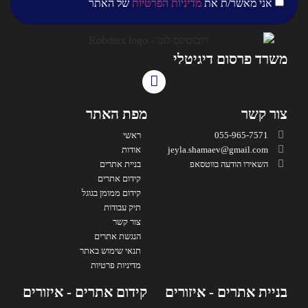
אני מאשר/ת את
מדיניות הפרטיות
של האתר
משרד פרסום דיגיטלי
צור קשר
מפת האתר
055-965-7571
ראשי
jeyla.shamaev@gmail.com
אודות
השאירו הודעה בווטסאפ
בניית אתרים
קידום אתרים
קידום ממומן בגוגל
תיק עבודות
צור קשר
הנגשת אתרים
תנאי שימוש באתר
מדיניות פרטיות
בניית אתרים - איזורים
קידום אתרים - איזורים