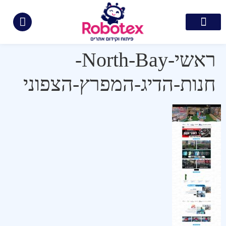
צור קשר
קידום ממומן בגוגל
בניית אתרים
קידום אתרים
תיק עבודות
ראשי-North-Bay-
חנות-הדיג-המפרץ-הצפוני