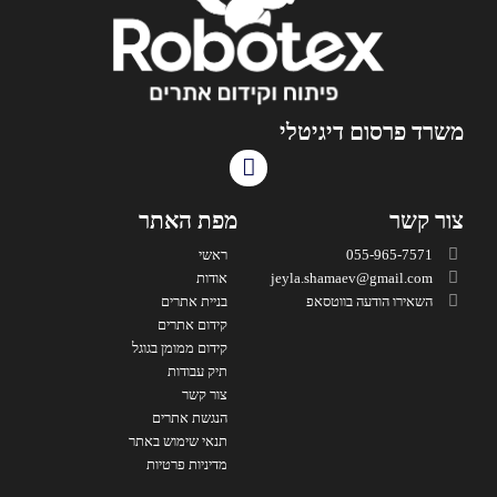
משרד פרסום דיגיטלי
צור קשר
מפת האתר
055-965-7571
ראשי
jeyla.shamaev@gmail.com
אודות
השאירו הודעה בווטסאפ
בניית אתרים
קידום אתרים
קידום ממומן בגוגל
תיק עבודות
צור קשר
הנגשת אתרים
תנאי שימוש באתר
מדיניות פרטיות