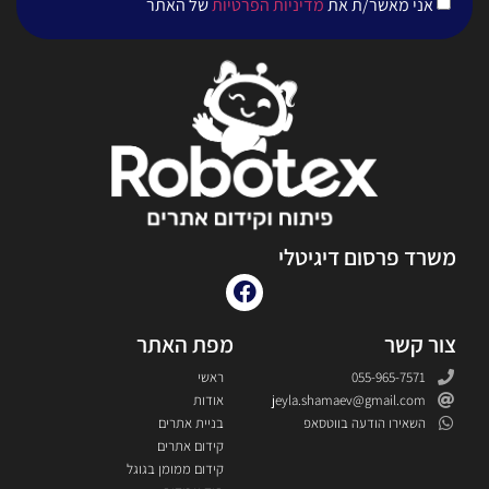
אני מאשר/ת את
מדיניות הפרטיות
של האתר
משרד פרסום דיגיטלי
צור קשר
מפת האתר
055-965-7571
ראשי
jeyla.shamaev@gmail.com
אודות
השאירו הודעה בווטסאפ
בניית אתרים
קידום אתרים
קידום ממומן בגוגל