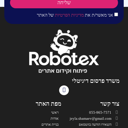
שליחה
אני מאשר/ת את
מדיניות הפרטיות
של האתר
משרד פרסום דיגיטלי
צור קשר
מפת האתר
055-965-7571
ראשי
jeyla.shamaev@gmail.com
אודות
השאירו הודעה בווטסאפ
בניית אתרים