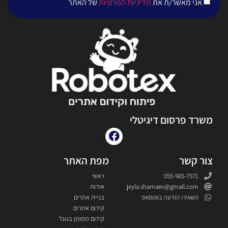
אני מאשר/ת את
מדיניות הפרטיות
של האתר
משרד פרסום דיגיטלי
צור קשר
מפת האתר
055-965-7571
ראשי
jeyla.shamaev@gmail.com
אודות
השאירו הודעה בווטסאפ
בניית אתרים
קידום אתרים
קידום ממומן בגוגל