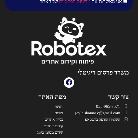
אני מאשר/ת את
מדיניות הפרטיות
של האתר
משרד פרסום דיגיטלי
צור קשר
מפת האתר
055-965-7571
ראשי
jeyla.shamaev@gmail.com
אודות
השאירו הודעה בווטסאפ
בניית אתרים
קידום אתרים
קידום ממומן בגוגל