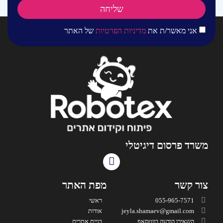
שליחה
אני מאשר/ת את
מדיניות הפרטיות
של האתר
משרד פרסום דיגיטלי
צור קשר
מפת האתר
055-965-7571
ראשי
jeyla.shamaev@gmail.com
אודות
השאירו הודעה בווטסאפ
בניית אתרים