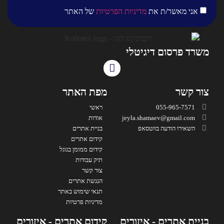
אני מאשר/ת את
מדיניות הפרטיות
של האתר
משרד פרסום דיגיטלי
צור קשר
מפת האתר
055-965-7571
ראשי
jeyla.shamaev@gmail.com
אודות
השאירו הודעה בווטסאפ
בניית אתרים
קידום אתרים
קידום ממומן בגוגל
תיק עבודות
צור קשר
הנגשת אתרים
תנאי שימוש באתר
מדיניות פרטיות
בניית אתרים - איזורים
קידום אתרים - איזורים