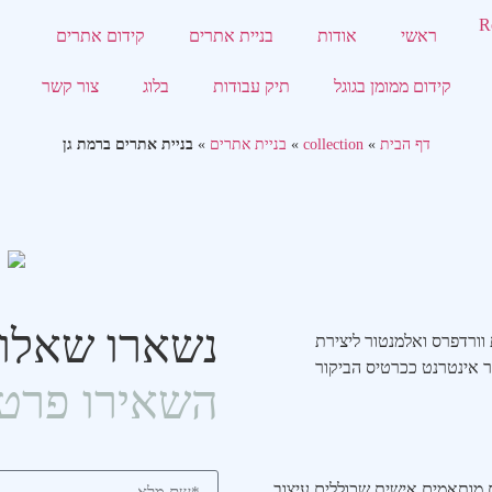
ראשי
אודות
בניית אתרים
קידום אתרים
קידום ממומן בגוגל
תיק עבודות
בלוג
צור קשר
דף הבית
»
collection
»
בניית אתרים
»
בניית אתרים ברמת גן
נשארו שאלו
וורדפרס ואלמנטור ליצירת
 אינטרנט ככרטיס הביקור
השאירו פרטי
מותאמים אישית שכוללים עיצוב