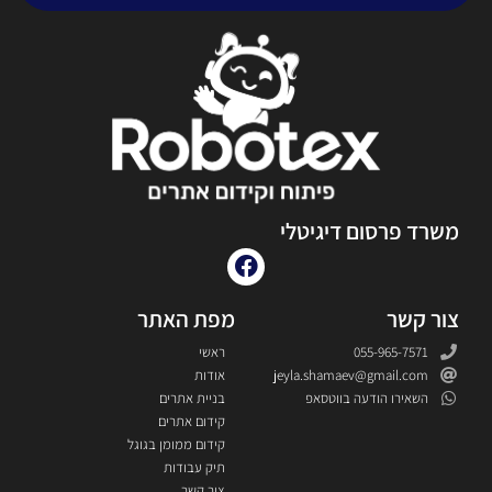
משרד פרסום דיגיטלי
צור קשר
מפת האתר
055-965-7571
ראשי
jeyla.shamaev@gmail.com
אודות
השאירו הודעה בווטסאפ
בניית אתרים
קידום אתרים
קידום ממומן בגוגל
תיק עבודות
צור קשר