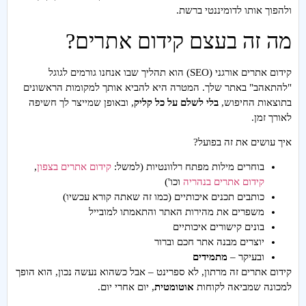
ולהפוך אותו לדומיננטי ברשת.
מה זה בעצם קידום אתרים?
קידום אתרים אורגני (SEO) הוא תהליך שבו אנחנו גורמים לגוגל
"להתאהב" באתר שלך. המטרה היא להביא אותך למקומות הראשונים
בתוצאות החיפוש,
בלי לשלם על כל קליק
, ובאופן שמייצר לך חשיפה
לאורך זמן.
איך עושים את זה בפועל?
בוחרים מילות מפתח רלוונטיות (למשל:
קידום אתרים בצפון
,
קידום אתרים בנהריה
וכו')
כותבים תכנים איכותיים (כמו זה שאתה קורא עכשיו)
משפרים את מהירות האתר והתאמתו למובייל
בונים קישורים איכותיים
יוצרים מבנה אתר חכם וברור
ובעיקר –
מתמידים
קידום אתרים זה מרתון, לא ספרינט – אבל כשהוא נעשה נכון, הוא הופך
למכונה שמביאה לקוחות
אוטומטית
, יום אחרי יום.