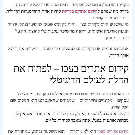
בקריות יש מגוון עצום של עסקים – רבים מהם עדיין ללא קידום. זה
בדיוק מה שגורם
ל
קידום אתרים בקריות
להיות אחת ההזדמנויות הגדולות
ביותר לעסקים קטנים.
מי שישקיע היום בקידום נכון – יהיה בין הראשונים שיופיעו בגוגל, ירוויח
תנועה אורגנית איכותית, וייהנה מחשיפה עקבית בלי להוציא הון על
פרסום ממומן.
אנחנו מתאימים את הקידום גם לעסקים הכי קטנים – ומלווים אותך לכל
אורך הדרך.
קידום אתרים בעכו – לפתוח את
הדלת לעולם הדיגיטלי
עכו אמנם נתפסת כעיר מסורתית יותר, אבל גם כאן יש צמיחה של
עסקים – מקומיים ותיירותיים – שמבינים שהאינטרנט הוא המקום שבו
הכל קורה.
בין אם אתה בעל מסעדה, אומן, נותן שירותים או חנות –
אם אין לך
נוכחות אורגנית בגוגל, אתה מאבד לקוחות כל יום
.
קידום אתרים בעכו
הוא לא מותרות – הוא השקעה נבונה, שמחזירה את