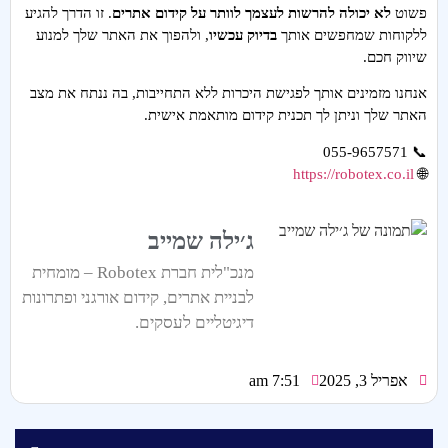
פשוט
לא יכולה להרשות לעצמך לוותר על קידום אתרים
. זו הדרך להגיע
ללקוחות שמחפשים אותך
בדיוק עכשיו
, ולהפוך את האתר שלך למנוע
שיווק חכם.
אנחנו מזמינים אותך לפגישת היכרות ללא התחייבות, בה ננתח את מצב
האתר שלך וניתן לך תכנית קידום מותאמת אישית.
📞 055-9657571
https://robotex.co.il
🌐
ג׳ילה שמייב
מנכ"לית חברת Robotex – מומחית
לבניית אתרים, קידום אורגני ופתרונות
דיגיטליים לעסקים.
אפריל 3, 2025
7:51 am