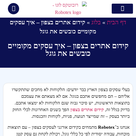
צור קשר
קידום ממומן בגוגל
בניית אתרים
קידום אתרים
תיק עבודות
דף הבית
»
בלוג
»
קידום אתרים בצפון – איך עסקים
מקומיים כובשים את גוגל
קידום אתרים בצפון – איך עסקים מקומיים
כובשים את גוגל
בעלי עסקים בצפון הארץ כבר יודעים: הלקוחות לא מחכים שתתקשרו
אליהם – הם מחפשים אתכם בגוגל. אם לא מצאתם את עצמכם
בתוצאות הראשונות, יש סיכוי גבוה שגם הלקוחות לא ימצאו אתכם.
בדיוק בגלל זה,
קידום אתרים בצפון
הפך בשנים האחרונות לכלי החזק
ביותר בעסק – זה שמייצר תנועה, פניות, לקוחות והכנסות.
אנחנו ב־
Robotex
מתמחים בקידום אורגני לעסקים בצפון – עם תוצאות
מוכחות, עבודה יסודית לפי כל כללי גוגל, ויכולת לקחת גם עסק קטן