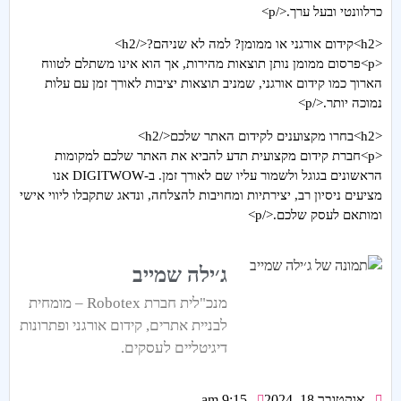
כרלוונטי ובעל ערך.</p>
<h2>קידום אורגני או ממומן? למה לא שניהם?</h2>
<p>פרסום ממומן נותן תוצאות מהירות, אך הוא אינו משתלם לטווח
הארוך כמו קידום אורגני, שמניב תוצאות יציבות לאורך זמן עם עלות
נמוכה יותר.</p>
<h2>בחרו מקצוענים לקידום האתר שלכם</h2>
<p>חברת קידום מקצועית תדע להביא את האתר שלכם למקומות
הראשונים בגוגל ולשמור עליו שם לאורך זמן. ב-DIGITWOW אנו
מציעים ניסיון רב, יצירתיות ומחויבות להצלחה, ונדאג שתקבלו ליווי אישי
ומותאם לעסק שלכם.</p>
ג׳ילה שמייב
מנכ"לית חברת Robotex – מומחית
לבניית אתרים, קידום אורגני ופתרונות
דיגיטליים לעסקים.
אוקטובר 18, 2024
9:15 am