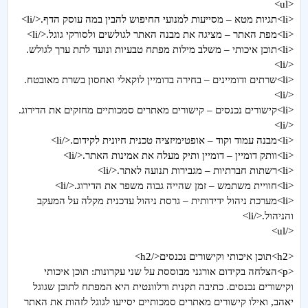
<ul>
<li>תגיות מטא – מסייעות למנועי החיפוש להבין במה עוסק הדף.</li>
<li>מפת האתר – מציגה את מבנה האתר לגולשים ולסורקי גוגל.</li>
<li>תוכן איכותי – משלב מילות מפתח טבעיות ונועד לתת ערך לגולש.
</li>
<li>שרתים ודומיינים – בחירה בדומיין לוקאלי ואחסון בשרת מאובטח.
</li>
<li>קישורים נכנסים – קישורים מאתרים סמכותיים מחזקים את הדירוג.
</li>
<li>מבנה עמוד וקוד – אופטימיזציה טכנית חיונית לקידום.</li>
<li>וותק דומיין – דומיין ותיק מעלה את אמינות האתר.</li>
<li>רשתות חברתיות – מגבירות תנועה לאתר.</li>
<li>חוויית משתמש – זמן שהייה גבוה משפר את הדירוג.</li>
<li>מערכת ניהול ידידותית – גרסת ניהול עדכנית מקלה על המעקב
והניהול.</li>
</ul>
<h2>תוכן איכותי וקישורים נכנסים</h2>
<p>הצלחה בקידום אורגני מבוססת על שני עקרונות: תוכן איכותי
וקישורים נכנסים. כתיבה תקנית ורלוונטית היא המפתח לתוכן שגוגל
יאהב, ואילו קישורים מאתרים סמכותיים יסייעו לגוגל לזהות את האתר