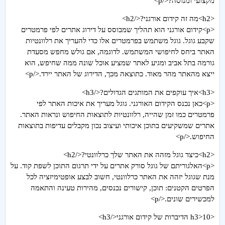
מקצועי ומנוסה?</p>
<h2>מה זה קידום אורגני?</h2>
<p>קידום אורגני הוא תהליך שמבוסס על דירוג אתרים לפי פרמטרים
שקבע גוגל. גוגל משתמש בפרמטרים אלו כדי להעריך את רלוונטיות
האתר ביחס לחיפושי המשתמש. לדוגמה, אם גולש מחפש מסעדת
גורמה בתל אביב ומגיע לאתר שמציע אוכל שונה ממה שחיפש, הוא
ייצא מהאתר מהר מאוד. כתוצאה מכך, הדירוג של האתר יירד.</p>
<h3>איך עוקפים את המותגים הגדולים?</h3>
<p>כאן נכנס הקידום האורגני. גוגל מעריך את איכות האתר לפי
פרמטרים כמו זמן שהייה, רלוונטיות לתוצאות החיפוש ונראות האתר.
אתרים שמשקיעים בתוכן איכותי ועיצוב נכון מקבלים עדיפות בתוצאות
החיפוש.</p>
<h2>כיצד גוגל מזהה את האתר שלך כרלוונטי?</h2>
<p>האלגוריתם של גוגל סורק אתרים על ידי תרגום התוכן לשפת קוד. על
מנת שגוגל יזהה את האתר כרלוונטי, חשוב לבצע אופטימיזציה לכל
הפרטים הקטנים: תוכן, קישורים נכנסים, מהירות טעינה והתאמה
למכשירים שונים.</p>
<h3>10 הדיברות של קידום אורגני</h3>