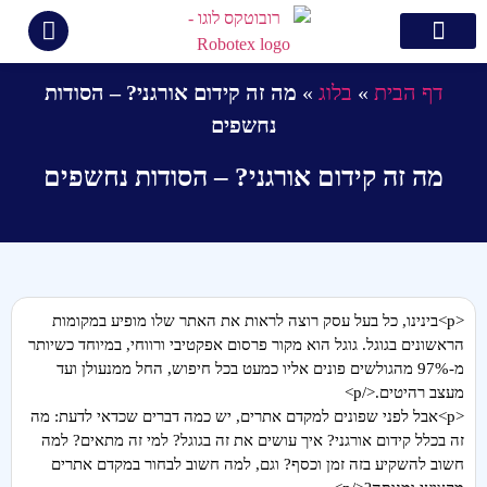
צור קשר
קידום ממומן בגוגל
בניית אתרים
קידום אתרים
תיק עבודות
דף הבית
»
בלוג
»
מה זה קידום אורגני? – הסודות
נחשפים
מה זה קידום אורגני? – הסודות נחשפים
<p>בינינו, כל בעל עסק רוצה לראות את האתר שלו מופיע במקומות
הראשונים בגוגל. גוגל הוא מקור פרסום אפקטיבי ורווחי, במיוחד כשיותר
מ-97% מהגולשים פונים אליו כמעט בכל חיפוש, החל ממנעולן ועד
מעצב רהיטים.</p>
<p>אבל לפני שפונים למקדם אתרים, יש כמה דברים שכדאי לדעת: מה
זה בכלל קידום אורגני? איך עושים את זה בגוגל? למי זה מתאים? למה
חשוב להשקיע בזה זמן וכסף? וגם, למה חשוב לבחור במקדם אתרים