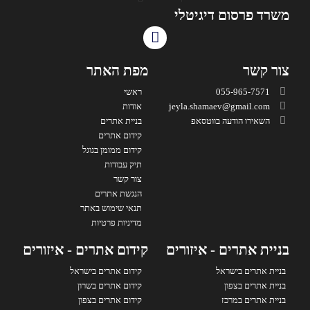
משרד פרסום דיגיטלי
צור קשר
מפת האתר
055-965-7571
ראשי
jeyla.shamaev@gmail.com
אודות
השאירו הודעה בווטסאפ
בניית אתרים
קידום אתרים
קידום ממומן בגוגל
תיק עבודות
צור קשר
הנגשת אתרים
תנאי שימוש באתר
מדיניות פרטיות
בניית אתרים - איזורים
קידום אתרים - איזורים
בניית אתרים בישראל
קידום אתרים בישראל
בניית אתרים בצפון
קידום אתרים בשרון
בניית אתרים במרכז
קידום אתרים בצפון