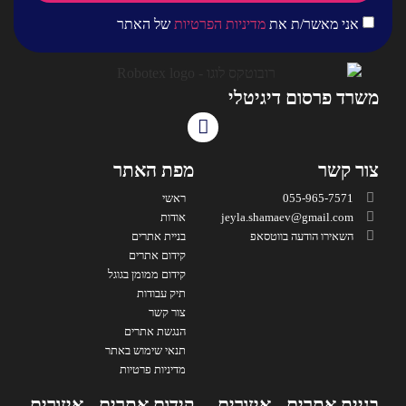
אני מאשר/ת את
מדיניות הפרטיות
של האתר
משרד פרסום דיגיטלי
צור קשר
מפת האתר
055-965-7571
ראשי
jeyla.shamaev@gmail.com
אודות
השאירו הודעה בווטסאפ
בניית אתרים
קידום אתרים
קידום ממומן בגוגל
תיק עבודות
צור קשר
הנגשת אתרים
תנאי שימוש באתר
מדיניות פרטיות
בניית אתרים - איזורים
קידום אתרים - איזורים