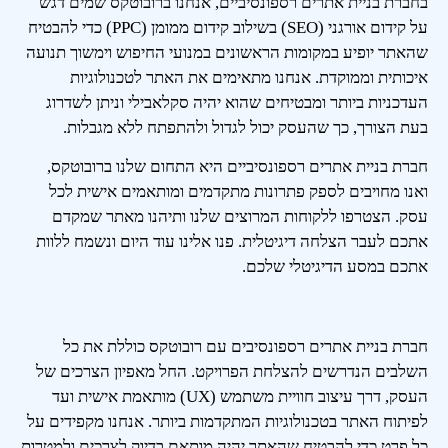
בחברת בניית אתרים רספונסיביים, אנחנו ברובוטקס שמים דגש
על קידום אורגני (SEO) בשילוב קידום ממומן (PPC) כדי להבטיח
שהאתר יופיע במקומות הראשונים במנועי החיפוש וימשוך תנועה
איכותית וממוקדת. אנחנו מתאימים את האתר לטכנולוגיות
העדכניות ביותר ומבטיחים שהוא יהיה סקלאבילי וניתן לשדרוג
בעת הצורך, כך שהעסק יכול לגדול ולהתפתח ללא מגבלות.
חברת בניית אתרים רספונסיביים היא התחום שלנו ברובוטקס,
ואנו מחויבים לספק פתרונות מתקדמים ומותאמים אישית לכל
עסק. הצטרפו ללקוחות המרוצים שלנו ותיהנו מאתר שמקדם
אתכם לעבר הצלחה דיגיטלית. פנו אלינו עוד היום ונשמח ללוות
אתכם במסע הדיגיטלי שלכם.
חברת בניית אתרים רספונסיבים עם רובוטקס כוללת את כל
השלבים הנדרשים להצלחת הפרויקט. החל מאפיון הצרכים של
העסק, דרך עיצוב חוויית משתמש (UX) מותאמת אישית ועד
לפיתוח האתר בטכנולוגיות המתקדמות ביותר. אנחנו מקפידים על
כל פרט כדי להבטיח שהאתר יהיה מותאם בדיוק לצרכים ולמטרות