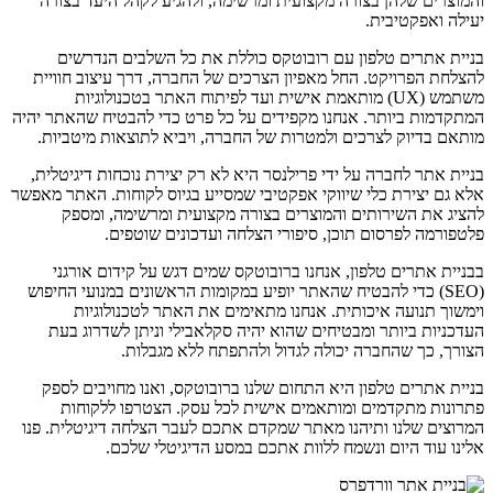
והמוצרים שלהן בצורה מקצועית ומרשימה, ולהגיע לקהל היעד בצורה
יעילה ואפקטיבית.
בניית אתרים טלפון עם רובוטקס כוללת את כל השלבים הנדרשים
להצלחת הפרויקט. החל מאפיון הצרכים של החברה, דרך עיצוב חוויית
משתמש (UX) מותאמת אישית ועד לפיתוח האתר בטכנולוגיות
המתקדמות ביותר. אנחנו מקפידים על כל פרט כדי להבטיח שהאתר יהיה
מותאם בדיוק לצרכים ולמטרות של החברה, ויביא לתוצאות מיטביות.
בניית אתר לחברה על ידי פרילנסר היא לא רק יצירת נוכחות דיגיטלית,
אלא גם יצירת כלי שיווקי אפקטיבי שמסייע בגיוס לקוחות. האתר מאפשר
להציג את השירותים והמוצרים בצורה מקצועית ומרשימה, ומספק
פלטפורמה לפרסום תוכן, סיפורי הצלחה ועדכונים שוטפים.
בבניית אתרים טלפון, אנחנו ברובוטקס שמים דגש על קידום אורגני
(SEO) כדי להבטיח שהאתר יופיע במקומות הראשונים במנועי החיפוש
וימשוך תנועה איכותית. אנחנו מתאימים את האתר לטכנולוגיות
העדכניות ביותר ומבטיחים שהוא יהיה סקלאבילי וניתן לשדרוג בעת
הצורך, כך שהחברה יכולה לגדול ולהתפתח ללא מגבלות.
בניית אתרים טלפון היא התחום שלנו ברובוטקס, ואנו מחויבים לספק
פתרונות מתקדמים ומותאמים אישית לכל עסק. הצטרפו ללקוחות
המרוצים שלנו ותיהנו מאתר שמקדם אתכם לעבר הצלחה דיגיטלית. פנו
אלינו עוד היום ונשמח ללוות אתכם במסע הדיגיטלי שלכם.