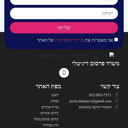
שליחה
אני מאשר/ת את
מדיניות הפרטיות
של האתר
משרד פרסום דיגיטלי
צור קשר
מפת האתר
055-965-7571
ראשי
jeyla.shamaev@gmail.com
אודות
השאירו הודעה בווטסאפ
בניית אתרים
קידום אתרים
קידום ממומן בגוגל
תיק עבודות